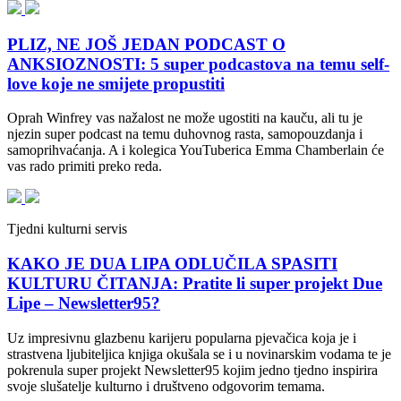
PLIZ, NE JOŠ JEDAN PODCAST O
ANKSIOZNOSTI: 5 super podcastova na temu self-
love koje ne smijete propustiti
Oprah Winfrey vas nažalost ne može ugostiti na kauču, ali tu je
njezin super podcast na temu duhovnog rasta, samopouzdanja i
samoprihvaćanja. A i kolegica YouTuberica Emma Chamberlain će
vas rado primiti preko reda.
Tjedni kulturni servis
KAKO JE DUA LIPA ODLUČILA SPASITI
KULTURU ČITANJA: Pratite li super projekt Due
Lipe – Newsletter95?
Uz impresivnu glazbenu karijeru popularna pjevačica koja je i
strastvena ljubiteljica knjiga okušala se i u novinarskim vodama te je
pokrenula super projekt Newsletter95 kojim jedno tjedno inspirira
svoje slušatelje kulturno i društveno odgovorim temama.