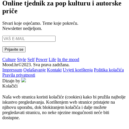
Online tjednik za pop kulturu i autorske
priče
Stvari koje osjećamo. Teme koje pokreću.
Newsletter nedjeljom.
Culture
Style
Self
Power
Life
In the mood
Mood.hr©2023. Sva prava zadržana.
Impressum
Oglašavanje
Kontakt
Uvjeti korištenja
Politika kolačića
Pravila privatnosti
Dizajn by
Kolačići
Naša web stranica koristi kolačiće (cookies) kako bi pružila najbolje
iskustvo pregledavanja. Korištenjem web stranice pristajete na
njihovu uporabu, dok blokiranjem kolačića i dalje možete
pregledavati stranicu, no neke njezine mogućnosti neće biti
dostupne.
Prihvaćam