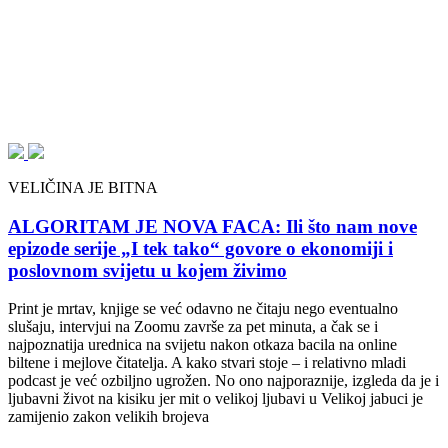
VELIČINA JE BITNA
ALGORITAM JE NOVA FACA: Ili što nam nove
epizode serije „I tek tako“ govore o ekonomiji i
poslovnom svijetu u kojem živimo
Print je mrtav, knjige se već odavno ne čitaju nego eventualno
slušaju, intervjui na Zoomu završe za pet minuta, a čak se i
najpoznatija urednica na svijetu nakon otkaza bacila na online
biltene i mejlove čitatelja. A kako stvari stoje – i relativno mladi
podcast je već ozbiljno ugrožen. No ono najporaznije, izgleda da je i
ljubavni život na kisiku jer mit o velikoj ljubavi u Velikoj jabuci je
zamijenio zakon velikih brojeva