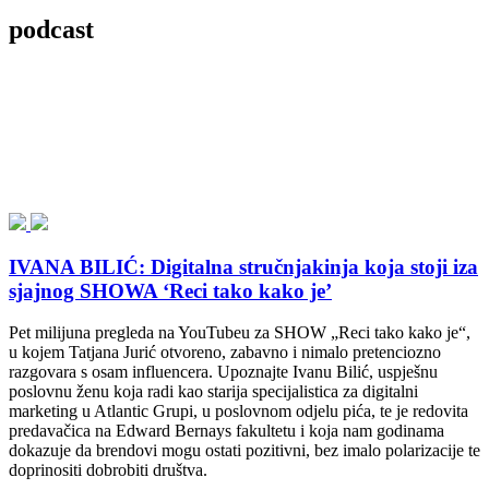
podcast
IVANA BILIĆ: Digitalna stručnjakinja koja stoji iza
sjajnog SHOWA ‘Reci tako kako je’
Pet milijuna pregleda na YouTubeu za SHOW „Reci tako kako je“,
u kojem Tatjana Jurić otvoreno, zabavno i nimalo pretenciozno
razgovara s osam influencera. Upoznajte Ivanu Bilić, uspješnu
poslovnu ženu koja radi kao starija specijalistica za digitalni
marketing u Atlantic Grupi, u poslovnom odjelu pića, te je redovita
predavačica na Edward Bernays fakultetu i koja nam godinama
dokazuje da brendovi mogu ostati pozitivni, bez imalo polarizacije te
doprinositi dobrobiti društva.