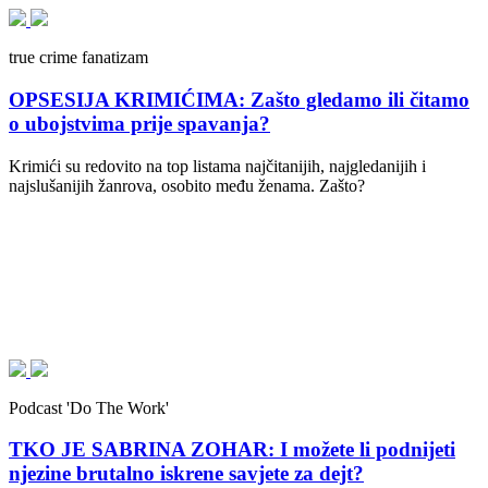
true crime fanatizam
OPSESIJA KRIMIĆIMA: Zašto gledamo ili čitamo
o ubojstvima prije spavanja?
Krimići su redovito na top listama najčitanijih, najgledanijih i
najslušanijih žanrova, osobito među ženama. Zašto?
Podcast 'Do The Work'
TKO JE SABRINA ZOHAR: I možete li podnijeti
njezine brutalno iskrene savjete za dejt?