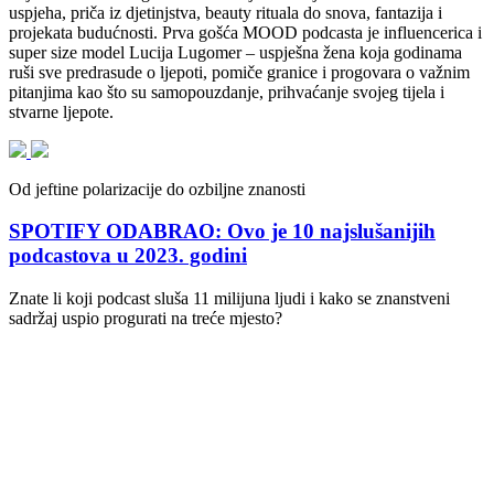
uspjeha, priča iz djetinjstva, beauty rituala do snova, fantazija i
projekata budućnosti. Prva gošća MOOD podcasta je influencerica i
super size model Lucija Lugomer – uspješna žena koja godinama
ruši sve predrasude o ljepoti, pomiče granice i progovara o važnim
pitanjima kao što su samopouzdanje, prihvaćanje svojeg tijela i
stvarne ljepote.
Od jeftine polarizacije do ozbiljne znanosti
SPOTIFY ODABRAO: Ovo je 10 najslušanijih
podcastova u 2023. godini
Znate li koji podcast sluša 11 milijuna ljudi i kako se znanstveni
sadržaj uspio progurati na treće mjesto?