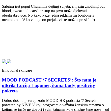
Sabrina jest poput Churchilla dejting svijeta, a njezin „nothing but
blood, sweat and tears“ pristup na prvu može djelovati
obeshrabrujuće. No kako kaže jedna reklama za bonbone s
mentolom – ‘Ako vam je on prejak, vi ste možda preslabi’:)
Emotional skincare
MOOD PODCAST ‘7 SECRETS’: Što nam je
otkrila Lucija Lugomer, ikona body positivity
pokreta
Dobro došli u prvu epizodu MOOD.HR podcasta ‘7 Secrets
powered by NIVEA’ koji progovara o važnim ženskim temama o
kojima se inače ne govori i svim tajnama koje snažne žene nose – od