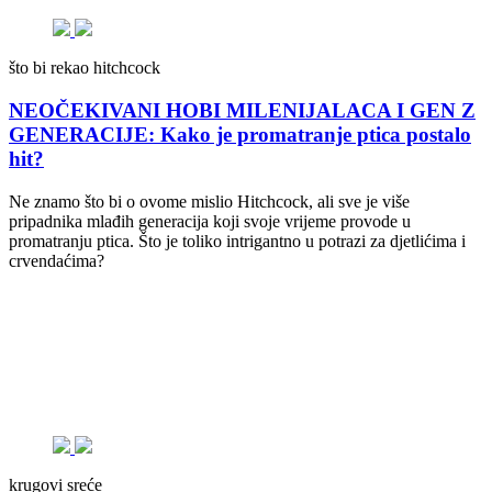
što bi rekao hitchcock
NEOČEKIVANI HOBI MILENIJALACA I GEN Z
GENERACIJE: Kako je promatranje ptica postalo
hit?
Ne znamo što bi o ovome mislio Hitchcock, ali sve je više
pripadnika mlađih generacija koji svoje vrijeme provode u
promatranju ptica. Što je toliko intrigantno u potrazi za djetlićima i
crvendaćima?
krugovi sreće