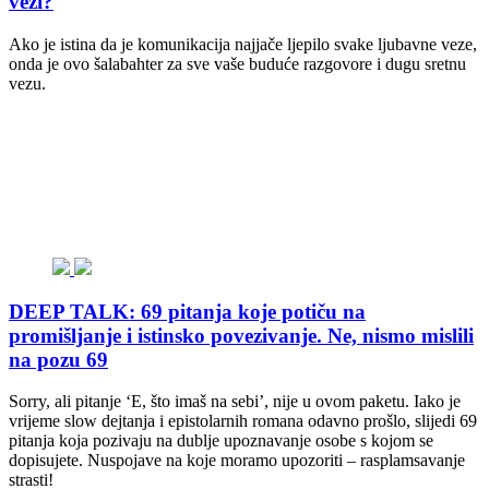
vezi?
Ako je istina da je komunikacija najjače ljepilo svake ljubavne veze,
onda je ovo šalabahter za sve vaše buduće razgovore i dugu sretnu
vezu.
DEEP TALK: 69 pitanja koje potiču na
promišljanje i istinsko povezivanje. Ne, nismo mislili
na pozu 69
Sorry, ali pitanje ‘E, što imaš na sebi’, nije u ovom paketu. Iako je
vrijeme slow dejtanja i epistolarnih romana odavno prošlo, slijedi 69
pitanja koja pozivaju na dublje upoznavanje osobe s kojom se
dopisujete. Nuspojave na koje moramo upozoriti – rasplamsavanje
strasti!