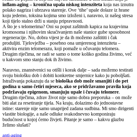
inflam-aging – kronična upala niskog intenziteta
koja nas iznutra
polako nagriza i ubrzava starenje. Ove ‘tihe’ upale dolaze iz hrane
koju jedemo, toksina kojima smo izloženi i, naravno, iz našeg stresa
koji tijelo stalno drži u stanju pripravnosti.
A što je s telomerima? Oni su poput zaštitnih kapica na krajevima
kromosoma i njihovim skraćivanjem naše stanice gube sposobnost
regeneracije. No, dobra vijest je da ih možemo zaštititi i čak
produljiti. Tjelovježba – posebno ona umjerenog intenziteta –
aktivira enzim telomerazu, koji pomaže u očuvanju telomera.
Drugim riječima, ne radi se samo o tome koliko godina živimo, već
u kakvom smo stanju dok ih živimo.
Naravno, znanstvenici su otišli i korak dalje – sada možemo testirati
svoju biološku dob i dobiti konkretne smjernice kako ju poboljšati.
Istraživanja pokazuju da se
biološka dob može smanjiti i do pet
godina u samo četiri mjeseca, ako se pridržavamo pravila koja
podržavaju epigenom, smanjuju upale i čuvaju telomere
.
Drugim riječima, zdrav život nije samo dobra preporuka – on može
biti alat za resetiranje tijela. Na kraju, dolazimo do jednostavne
istine: starenje nije samo unaprijed zadana sudbina. Mi smo dirigenti
vlastite biologije, a naše odluke svakodnevno komponiraju
budućnost u kojoj ćemo živjeti. Pitanje je samo – kakvu glazbu
želimo slušati?
anti-aging