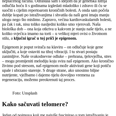
neplaćenog računa. Odrastala sam s idejom da je genetska lutrija
odlučila hoću li s godinama izgledati mladoliko i zdravo ili ću se
suočiti s cijelim repertoarom kroničnih bolesti. A onda sam počela
dublje kopati po istraživanjima i shvatila da naši geni imaju manju
ulogu nego što mislimo. Zapravo, većina kardiovaskularnih bolesti,
pa čak i rak, nisu toliko nasljedni koliko smo vjerovali. Naša
biološka dob – ona koja otkriva u kakvom je stanju naše tijelo, a ne
koliko svjećica imamo na torti – u velikoj mjeri ovisi o životnom
stilu, a
ključni igrač u toj priči je epigenom.
Epigenom je poput svirača na klaviru – on odlučuje koje gene
uključiti, a koje ostaviti na tihoj vibraciji. I tu stvari postaju
zanimljive. Naše svakodnevne odluke – prehrana, tjelovježba, stres
– mogu promijeniti melodiju koju svira naš epigenom. Ako kronično
živimo pod stresom, naš epigenom može aktivirati gene koji potiču
upale i ubrzano starenje. S druge strane, ako unosimo biljne
nutrijente, vježbamo i dajemo tijelu dovoljno vremena za
regeneraciju, možemo preokrenuti taj proces.
Foto: Unsplash
Kako sačuvati telomere?
Jedan od pojmova koji me najviše fascinirao u tom istraživanju je