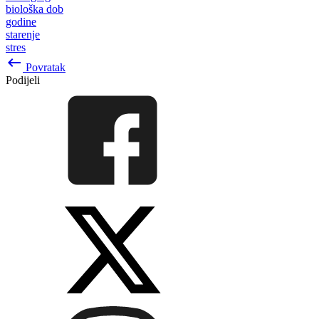
biološka dob
godine
starenje
stres
keyboard_backspace
Povratak
Podijeli