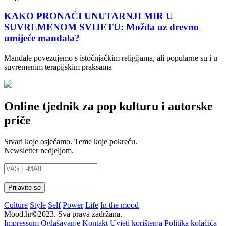
KAKO PRONAĆI UNUTARNJI MIR U
SUVREMENOM SVIJETU: Možda uz drevno
umijeće mandala?
Mandale povezujemo s istočnjačkim religijama, ali popularne su i u
suvremenim terapijskim praksama
Online tjednik za pop kulturu i autorske
priče
Stvari koje osjećamo. Teme koje pokreću.
Newsletter nedjeljom.
Culture
Style
Self
Power
Life
In the mood
Mood.hr©2023. Sva prava zadržana.
Impressum
Oglašavanje
Kontakt
Uvjeti korištenja
Politika kolačića