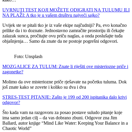
UVRNUTI TEST KOJI MOŽETE ODIGRATI NA TULUMU ILI
NA PLAŽI: A tko je u vašem društvu najveći sajko?
Uvijek ste se pitali tko je iz vaše ekipe najčudniji? Pa, evo konačno
prilike da i to doznate. Jednostavno zamračite prostoriju ili čekajte
zalazak sunca, pročitajte ovu priču naglas, a onda poslušajte tuđa
objašnjenja… Samo da znate da ne postoje pogrešni odgovori.
Foto: Unsplash
MOZGALICE ZA TULUM: Znate li riješiti ove misteriozne priče i
zagonetke?
Molimo da ove misteriozne priče rješavate na početku tuluma. Dok
još znate kako se zovete i koliko su dva i dva
STRES-TEST PITANJE: Zašto je 199 od 200 ispitanika dalo krivi
odgovor?
Što kada vam na razgovoru za posao postave suludo pitanje koje
ima samo jedan cilj – da vas dobrano zbuni. Odgovor zna Jim
Ballard, autor knjige “Mind Like Water: Keeping Your Balance in a
Chaotic World”