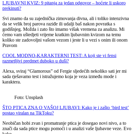
LJUBAVNI KVIZ: 9 pitanja za jedan odgovor – hoćete li uskoro
prekinuti?
Svi znamo da su zajednička zimovanja divna, ali i toliko intenzivna
da se velik broj parova raziđe ili udalji baš nakon povratka s
godišnjeg. Možda i zato što imamo višak vremena za analizu. Mi
ćemo vam uštedjeti vrijeme kratkim ljubavnim kvizom na temu
koliko ste zadovoljni vašom vezom i jeste li u vezi s onim ili onom
Pravom
COOL MODNO-KARAKTERNI TEST: A koji ste vi fensi
razmetljivi predmet duboko u duši?
Alexa, sviraj “Glamorous” od Fergie sljedećih nekoliko sati jer mi
sada rješavamo test i istražujemo koja je veza između mode i
karaktera.
Foto: Unsplash
ŠTO PTICA ZNA O VAŠOJ LJUBAVI: Kako je i zašto ‘bird test’
postao viralan na TikToku?
Neobičan hobi zvan i promatranje ptica je dosegao novi nivo, a to
znači da sada ptice mogu pomoći i u analizi vaše ljubavne veze. Evo
kako…