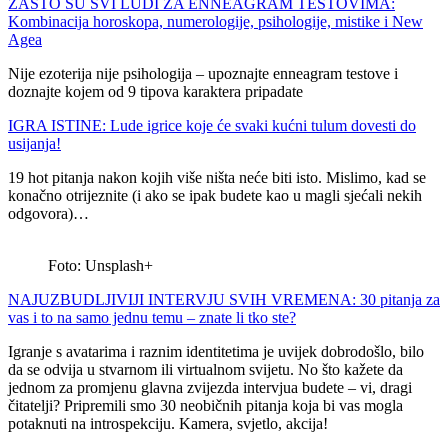
ZAŠTO SU SVI LUDI ZA ENNEAGRAM TESTOVIMA:
Kombinacija horoskopa, numerologije, psihologije, mistike i New
Agea
Nije ezoterija nije psihologija – upoznajte enneagram testove i
doznajte kojem od 9 tipova karaktera pripadate
IGRA ISTINE: Lude igrice koje će svaki kućni tulum dovesti do
usijanja!
19 hot pitanja nakon kojih više ništa neće biti isto. Mislimo, kad se
konačno otrijeznite (i ako se ipak budete kao u magli sjećali nekih
odgovora)…
Foto: Unsplash+
NAJUZBUDLJIVIJI INTERVJU SVIH VREMENA: 30 pitanja za
vas i to na samo jednu temu – znate li tko ste?
Igranje s avatarima i raznim identitetima je uvijek dobrodošlo, bilo
da se odvija u stvarnom ili virtualnom svijetu. No što kažete da
jednom za promjenu glavna zvijezda intervjua budete – vi, dragi
čitatelji? Pripremili smo 30 neobičnih pitanja koja bi vas mogla
potaknuti na introspekciju. Kamera, svjetlo, akcija!