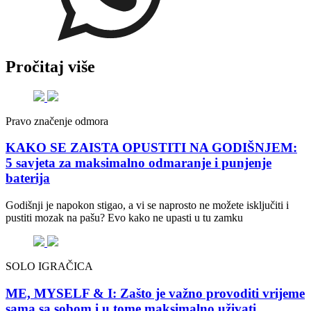
Pročitaj više
Pravo značenje odmora
KAKO SE ZAISTA OPUSTITI NA GODIŠNJEM:
5 savjeta za maksimalno odmaranje i punjenje
baterija
Godišnji je napokon stigao, a vi se naprosto ne možete isključiti i
pustiti mozak na pašu? Evo kako ne upasti u tu zamku
SOLO IGRAČICA
ME, MYSELF & I: Zašto je važno provoditi vrijeme
sama sa sobom i u tome maksimalno uživati