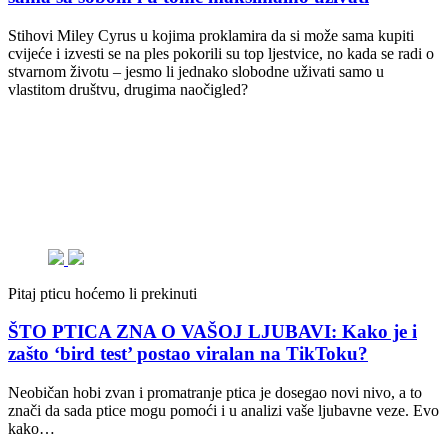
Stihovi Miley Cyrus u kojima proklamira da si može sama kupiti
cvijeće i izvesti se na ples pokorili su top ljestvice, no kada se radi o
stvarnom životu – jesmo li jednako slobodne uživati samo u
vlastitom društvu, drugima naočigled?
Pitaj pticu hoćemo li prekinuti
ŠTO PTICA ZNA O VAŠOJ LJUBAVI: Kako je i
zašto ‘bird test’ postao viralan na TikToku?
Neobičan hobi zvan i promatranje ptica je dosegao novi nivo, a to
znači da sada ptice mogu pomoći i u analizi vaše ljubavne veze. Evo
kako…