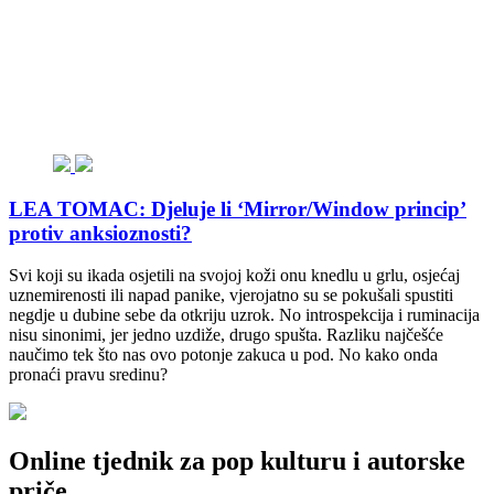
LEA TOMAC: Djeluje li ‘Mirror/Window princip’
protiv anksioznosti?
Svi koji su ikada osjetili na svojoj koži onu knedlu u grlu, osjećaj
uznemirenosti ili napad panike, vjerojatno su se pokušali spustiti
negdje u dubine sebe da otkriju uzrok. No introspekcija i ruminacija
nisu sinonimi, jer jedno uzdiže, drugo spušta. Razliku najčešće
naučimo tek što nas ovo potonje zakuca u pod. No kako onda
pronaći pravu sredinu?
Online tjednik za pop kulturu i autorske
priče