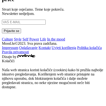
Stvari koje osjećamo. Teme koje pokreću.
Newsletter nedjeljom.
Culture
Style
Self
Power
Life
In the mood
Mood.hr©2023. Sva prava zadržana.
Impressum
Oglašavanje
Kontakt
Uvjeti korištenja
Politika kolačića
Pravila privatnosti
Dizajn by
Kolačići
Naša web stranica koristi kolačiće (cookies) kako bi pružila najbolje
iskustvo pregledavanja. Korištenjem web stranice pristajete na
njihovu uporabu, dok blokiranjem kolačića i dalje možete
pregledavati stranicu, no neke njezine mogućnosti neće biti
dostupne.
Prihvaćam