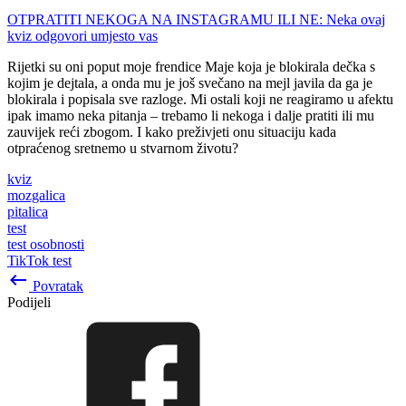
OTPRATITI NEKOGA NA INSTAGRAMU ILI NE: Neka ovaj
kviz odgovori umjesto vas
Rijetki su oni poput moje frendice Maje koja je blokirala dečka s
kojim je dejtala, a onda mu je još svečano na mejl javila da ga je
blokirala i popisala sve razloge. Mi ostali koji ne reagiramo u afektu
ipak imamo neka pitanja – trebamo li nekoga i dalje pratiti ili mu
zauvijek reći zbogom. I kako preživjeti onu situaciju kada
otpraćenog sretnemo u stvarnom životu?
kviz
mozgalica
pitalica
test
test osobnosti
TikTok test
keyboard_backspace
Povratak
Podijeli